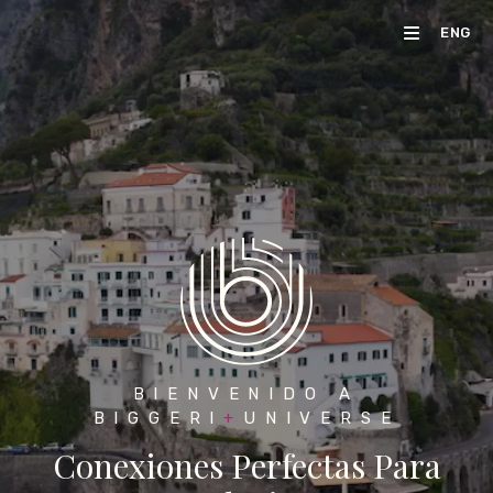
ENG
BIENVENIDO A
BIGGERI
+
UNIVERSE
Conexiones Perfectas Para