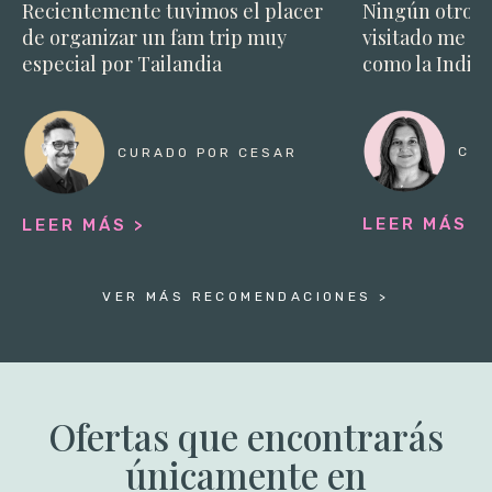
Recientemente tuvimos el placer
Ningún otro d
de organizar un fam trip muy
visitado me s
especial por Tailandia
como la India.
CUR
CURADO POR CESAR
LEER MÁS >
LEER MÁS >
VER MÁS RECOMENDACIONES >
Ofertas que encontrarás
únicamente en